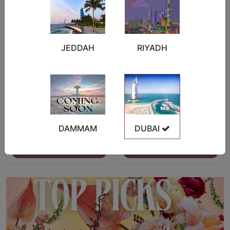
JEDDAH
RIYADH
The Lost in Dream - 40 Tulips
فازة الورود الفوشية
DAMMAM
DUBAI
SAR450.01
SAR618.75
عرض التفاصيل
عرض التفاصيل