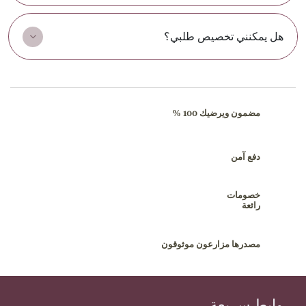
هل يمكنني تخصيص طلبي؟
مضمون ويرضيك 100 %
دفع آمن
خصومات
رائعة
مصدرها مزارعون موثوقون
روابط سريعة