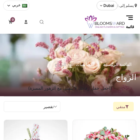
عربي
يسلم إلى :
Dubai
0
قائمة
القائمة الرئيسية
المناسبات
الزواج
الزواج
(اجعل حفل زفافك لا يُنسى مع الزهور المميزة)
منقي